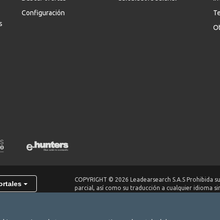
Configuración
Te
s
Ot
COPYRIGHT © 2026 Leadearsearch S.A.S Prohibida su
ortales
parcial, así como su traducción a cualquier idioma si
titular. elempleo.com es un producto de Leadearsear