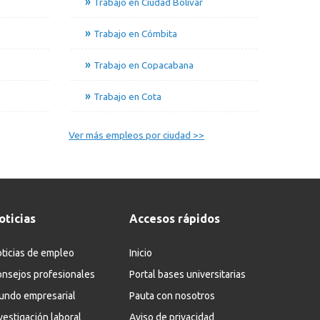
Trabajo en Ciudad Bolívar
Trabajo en Cómbita
Trabajo en Copacabana
Trabajo en Cota
Ver más empleos por ciudad >>
oticias
Accesos rápidos
ticias de empleo
Inicio
nsejos profesionales
Portal bases universitarias
undo empresarial
Pauta con nosotros
vestigación laboral
Aviso de privacidad