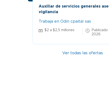
Auxiliar de servicios generales ase
vigilancia
Trabaja en Odin cpaital sas
 4 Ago
$2 a $2,5 millones
Publicado
2026
Ver todas las ofertas