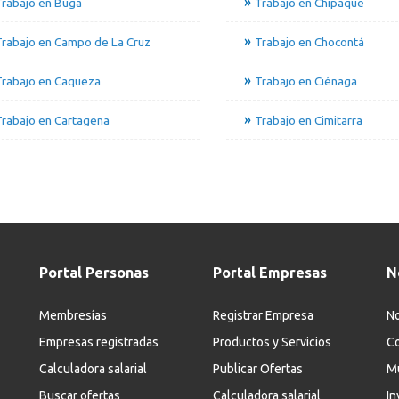
Trabajo en Buga
Trabajo en Chipaque
rabajo en Campo de La Cruz
Trabajo en Chocontá
Trabajo en Caqueza
Trabajo en Ciénaga
rabajo en Cartagena
Trabajo en Cimitarra
Portal Personas
Portal Empresas
N
Membresías
Registrar Empresa
No
Empresas registradas
Productos y Servicios
Co
Calculadora salarial
Publicar Ofertas
M
Buscar ofertas
Calculadora salarial
In