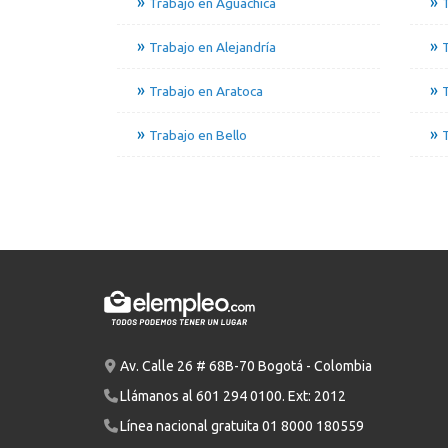
Trabajo en Aguachica
Trabajo en Alejandría
T
Trabajo en Aratoca
Trabajo en Bello
T
Av. Calle 26 # 68B-70 Bogotá - Colombia
Llámanos al
601 294 0100
. Ext: 2012
Línea nacional gratuita
01 8000 180559