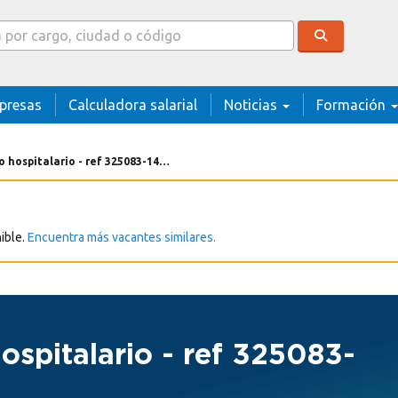
cador
presas
Calculadora salarial
Noticias
Formación
hospitalario - ref 325083-146974
ible.
Encuentra más vacantes similares.
ospitalario - ref 325083-