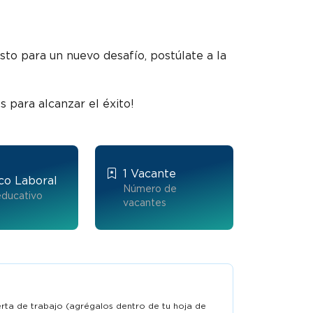
iudad
Auxiliares de produccion - bogotá
1626536692-1
isto para un nuevo desafío, postúlate a la
Trabaja en Agencia de empleo y fomento empresarial compensar
31 Jul
$2 a $2,5 millones
Publicado 
2026
 para alcanzar el éxito!
1 Vacante
co Laboral
Número de
educativo
vacantes
ferta de trabajo (agrégalos dentro de tu hoja de