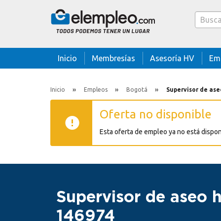
Caja bus
Inicio
Membresías
Asesoría HV
Em
Inicio
Empleos
Bogotá
Supervisor de aseo 
Oferta no disponible
Esta oferta de empleo ya no está dispon
Supervisor de aseo h
146974