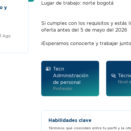
Lugar de trabajo: norte bogotá
o y
Auxiliar de servicios generales -c
montes 1626038856-7
Si cumples con los requisitos y estás l
oferta antes del 5 de mayo del 2026
 1 Ago
$2 a $2,5 millones
Publicado 
2026
¡Esperamos conocerte y trabajar juntos
Tecn
Administración
Técni
de personal
Nivel 
Profesión
Habilidades clave
Términos que coinciden entre tu perfil y la o