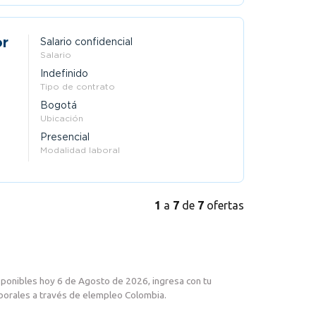
or
Salario confidencial
Salario
Indefinido
Tipo de contrato
Bogotá
Ubicación
Presencial
Modalidad laboral
1
a
7
de
7
ofertas
sponibles hoy 6 de Agosto de 2026, ingresa con tu
laborales a través de elempleo Colombia.