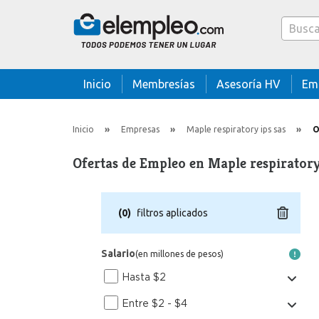
Caja bus
Inicio
Membresías
Asesoría HV
Em
Inicio
Empresas
Maple respiratory ips sas
O
Ofertas de Empleo en Maple respiratory
(
0
)
filtros aplicados
Salario
(en millones de pesos)
Hasta $2
Entre $2 - $4