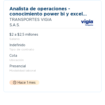
Analista de operaciones -
conocimiento power bi y excel
avanzado cota
TRANSPORTES VIGIA
S.A.S.
$2 a $2,5 millones
Salario
Indefinido
Tipo de contrato
Cota
Ubicación
Presencial
Modalidad laboral
Hace 1 mes