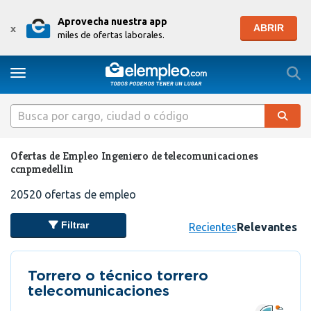
Aprovecha nuestra app
ABRIR
x
miles de ofertas laborales.
Togg
Toggle navigation
Ofertas de Empleo Ingeniero de telecomunicaciones
ccnpmedellin
20520
ofertas de empleo
Filtrar
Recientes
Relevantes
Torrero o técnico torrero
telecomunicaciones