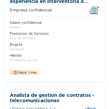
experiencia en interventoría o
ejecución de redes de
Empresa confidencial
telecomunicaciones
Salario confidencial
Salario
Prestacion de Servicios
Tipo de contrato
Bogotá
Ubicación
Híbrido
Modalidad laboral
Hace 1 mes
Analista de gestion de contratos -
telecomunicaciones