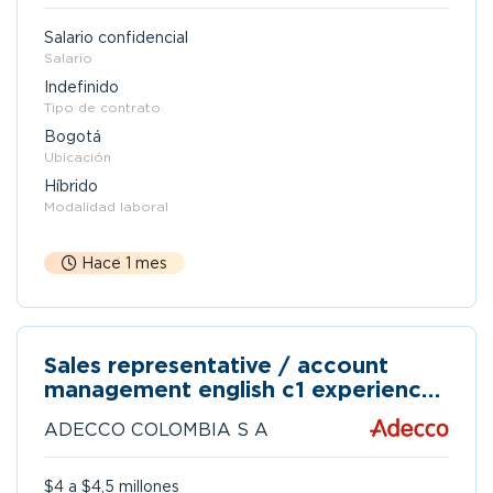
Salario confidencial
Salario
Indefinido
Tipo de contrato
Bogotá
Ubicación
Híbrido
Modalidad laboral
Hace 1 mes
Sales representative / account
management english c1 experiencie
1 año sales b2b
ADECCO COLOMBIA S A
$4 a $4,5 millones