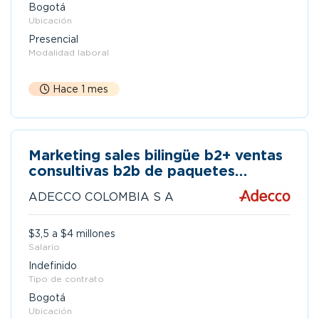
Bogotá
Ubicación
Presencial
Modalidad laboral
Hace 1 mes
Marketing sales bilingüe b2+ ventas
consultivas b2b de paquetes
publicitarios experiencia 1 año
ADECCO COLOMBIA S A
$3,5 a $4 millones
Salario
Indefinido
Tipo de contrato
Bogotá
Ubicación