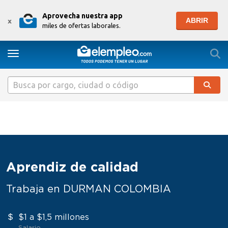
Aprovecha nuestra app
ABRIR
x
miles de ofertas laborales.
Togg
Toggle navigation
Aprendiz de calidad
Trabaja en DURMAN COLOMBIA
$1 a $1,5 millones
Salario