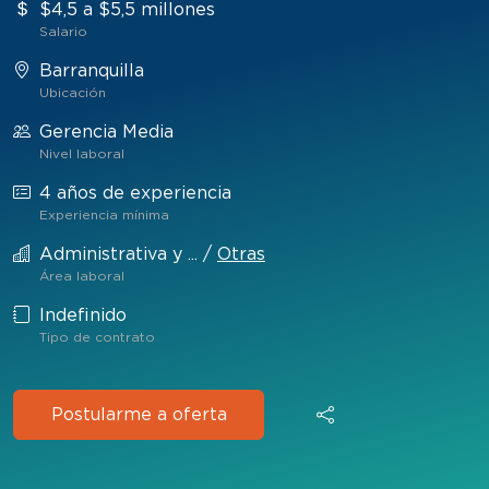
$4,5 a $5,5 millones
Salario
Barranquilla
Ubicación
Gerencia Media
Nivel laboral
4 años de experiencia
Experiencia mínima
Administrativa y ...
/
Otras
Área laboral
Indefinido
Tipo de contrato
Postularme a oferta