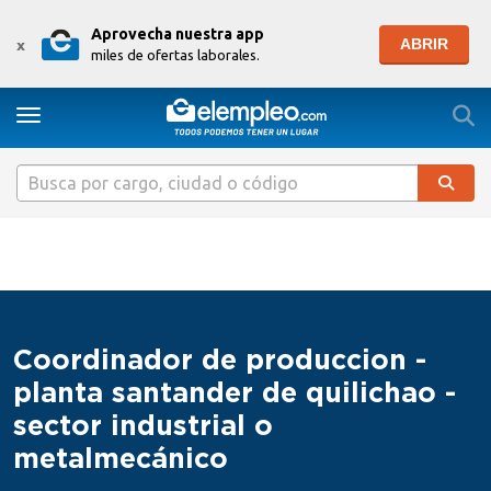
Aprovecha nuestra app
ABRIR
x
miles de ofertas laborales.
Togg
Toggle navigation
Coordinador de produccion -
planta santander de quilichao -
sector industrial o
metalmecánico