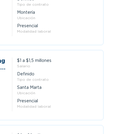
Tipo de contrato
Montería
Ubicación
Presencial
Modalidad laboral
ng
$1 a $1,5 millones
s
Salario
Definido
Tipo de contrato
Santa Marta
Ubicación
Presencial
Modalidad laboral