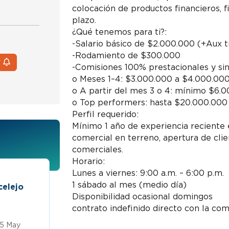
colocación de productos financieros, f
plazo.
¿Qué tenemos para ti?:
-Salario básico de $2.000.000 (+Aux 
-Rodamiento de $300.000
r
-Comisiones 100% prestacionales y si
o Meses 1–4: $3.000.000 a $4.000.000
o A partir del mes 3 o 4: mínimo $6.0
o Top performers: hasta $20.000.000
Perfil requerido:
Mínimo 1 año de experiencia reciente 
comercial en terreno, apertura de cl
comerciales.
Horario:
Lunes a viernes: 9:00 a.m. – 6:00 p.m.
1 sábado al mes (medio día)
celejo
Asesores comerciales externos sin
Disponibilidad ocasional domingos
Trabaja en Empresa confidencial
contrato indefinido directo con la co
 5 May
$3 a $3,5 millones
Publicado