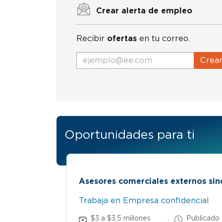
Crear alerta de empleo
Recibir
ofertas
en tu correo.
Crea
Oportunidades para ti
celejo
Asesores comerciales externos sin
Trabaja en Empresa confidencial
 5 May
$3 a $3,5 millones
Publicado