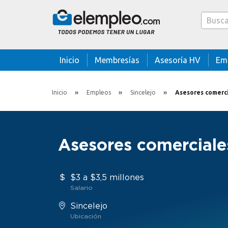
Caja bus
Inicio
Membresías
Asesoría HV
Em
Inicio
Empleos
Sincelejo
Asesores comerci
Asesores comerciales
$3 a $3,5 millones
Salario
Sincelejo
Ubicación