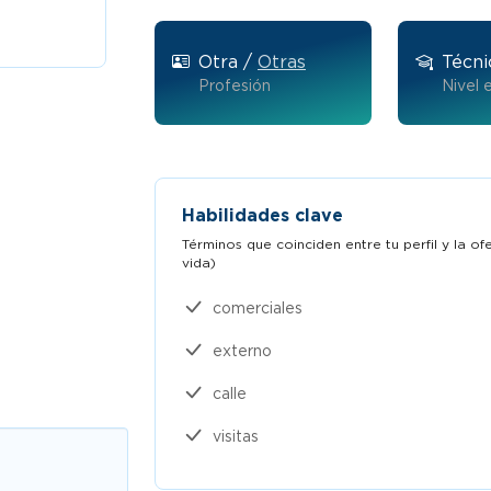
2026
Otra /
Otras
Técni
Profesión
Nivel 
Habilidades clave
Términos que coinciden entre tu perfil y la o
vida)​
comerciales
externo
calle
visitas