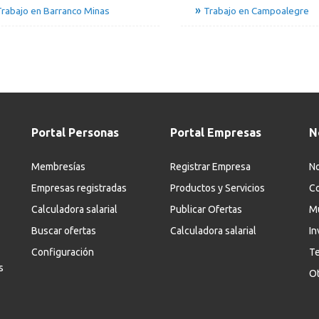
rabajo en Barranco Minas
Trabajo en Campoalegre
Portal Personas
Portal Empresas
N
Membresías
Registrar Empresa
No
Empresas registradas
Productos y Servicios
Co
Calculadora salarial
Publicar Ofertas
M
Buscar ofertas
Calculadora salarial
In
Configuración
Te
s
Ot