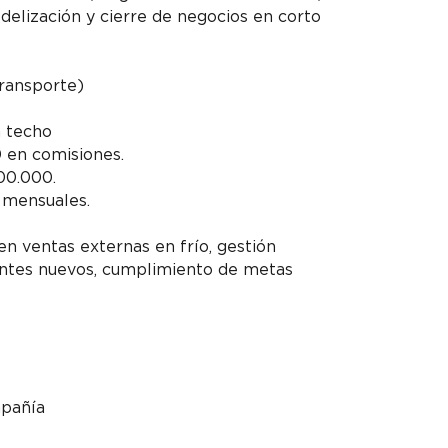
idelización y cierre de negocios en corto
transporte)
n techo
 en comisiones.
00.000.
 mensuales.
en ventas externas en frío, gestión
ientes nuevos, cumplimiento de metas
celejo
Asesores comerciales externos sin
Trabaja en Empresa confidencial
mpañía
 5 May
$3 a $3,5 millones
Publicado