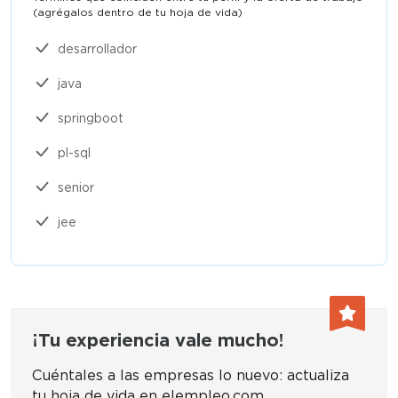
(agrégalos dentro de tu hoja de vida)​
desarrollador
java
springboot
pl-sql
senior
jee
¡Tu experiencia vale mucho!
Cuéntales a las empresas lo nuevo: actualiza
tu hoja de vida en elempleo.com