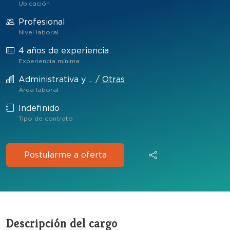
Ubicación
Profesional
Nivel laboral
4 años de experiencia
Experiencia mínima
Administrativa y ...
/
Otras
Área laboral
Indefinido
Tipo de contrato
Postularme a oferta
Descripción del cargo