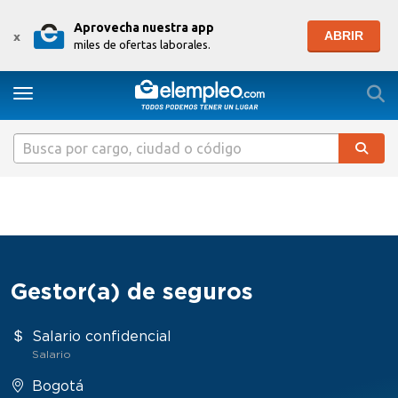
Aprovecha nuestra app
ABRIR
x
miles de ofertas laborales.
Togg
Toggle navigation
Gestor(a) de seguros
Salario confidencial
Salario
Bogotá