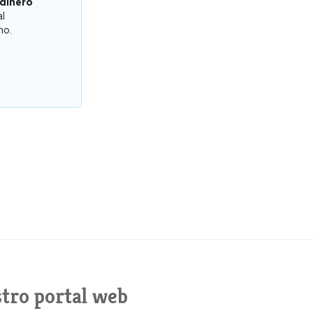
 dinero
al
mo.
tro portal web