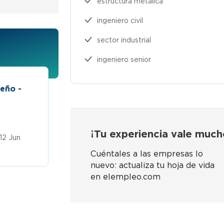
estructura metálica
ingeniero civil
sector industrial
ingeniero senior
Consultor nómina fidelización clie
ras
medellin
Trabaja en Empresa confidencial
12 Jun
¡Tu experiencia vale much
$5,5 a $6 millones
Publicado 
Cuéntales a las empresas lo
nuevo: actualiza tu hoja de vida
en elempleo.com