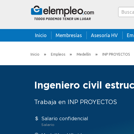
Caja bus
Inicio
Membresías
Asesoría HV
Em
Inicio
Empleos
Medellín
INP PROYECTOS
Ingeniero civil estru
Trabaja en INP PROYECTOS
Salario confidencial
Salario