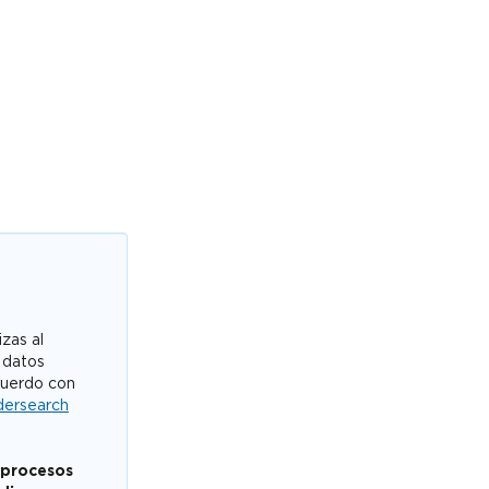
zas al
 datos
cuerdo con
dersearch
 procesos