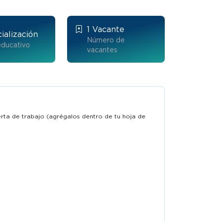
1 Vacante
ialización
Número de
educativo
vacantes
ferta de trabajo (agrégalos dentro de tu hoja de