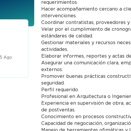
requerimientos.
Hacer acompañamiento cercano a clien
intervenciones.
Coordinar contratistas, proveedores y 
Velar por el cumplimiento de cronogra
Ingeniero auxiliar de diseño - rede
estándares de calidad.
eléctricas
Gestionar materiales y recursos neces
actividades.
Trabaja en Mach ingenieros sas
Elaborar informes, reportes y actas de
 5 Ago
$2,5 a $3 millones
Publicado
Asegurar una comunicación clara, empá
2026
externos.
Promover buenas prácticas construct
seguridad.
Perfil requerido
Profesional en Arquitectura o Ingenierí
Experiencia en supervisión de obra, a
de postventas.
Conocimiento en procesos constructiv
Capacidad de negociación, organizació
Manejo de herramientas ofimáticas y l