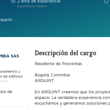
2 años de experiencia
Experiencia mínima
partir
Descripción del cargo
MBIA SAS
Residente de Posventas
onamiento y
Bogotá, Colombia
n de edificios
ARQUINT
ector
ión de
En ARQUINT creemos que los proyecto
espacio. La verdadera experiencia co
escuchamos y generamos soluciones pa