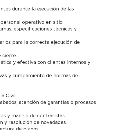
tes durante la ejecución de las
personal operativo en sitio.
mas, especificaciones técnicas y
s
Residente junior de acabados 
arios para la correcta ejecución de
Trabaja en Empresa confidencial
 cierre.
$3,5 a $4 millones
Publicado
 5 Ago
tica y efectiva con clientes internos y
2026
ivas y cumplimiento de normas de
a Civil.
cabados, atención de garantías o procesos
os y manejo de contratistas.
n y resolución de novedades.
ectura de planos.