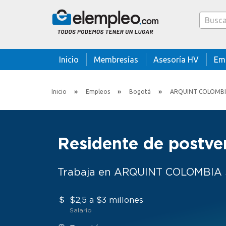
Caja bus
Inicio
Membresías
Asesoría HV
Em
Inicio
Empleos
Bogotá
ARQUINT COLOMBI
Residente de postve
Trabaja en ARQUINT COLOMBIA
$2,5 a $3 millones
Salario