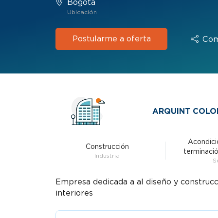
Bogotá
Ubicación
Postularme a oferta
Com
ARQUINT COLO
Acondici
Construcción
terminació
Industria
S
Empresa dedicada a al diseño y construcc
interiores