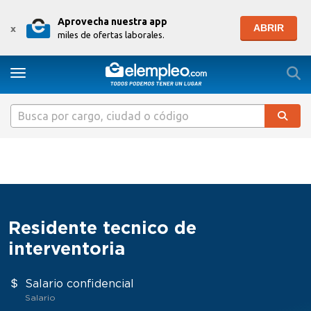
Aprovecha nuestra app
ABRIR
x
miles de ofertas laborales.
Togg
Toggle navigation
Residente tecnico de
interventoria
Salario confidencial
Salario