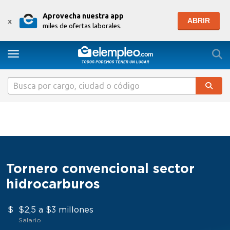
Aprovecha nuestra app
ABRIR
x
miles de ofertas laborales.
Togg
Toggle navigation
Tornero convencional sector
hidrocarburos
$2,5 a $3 millones
Salario