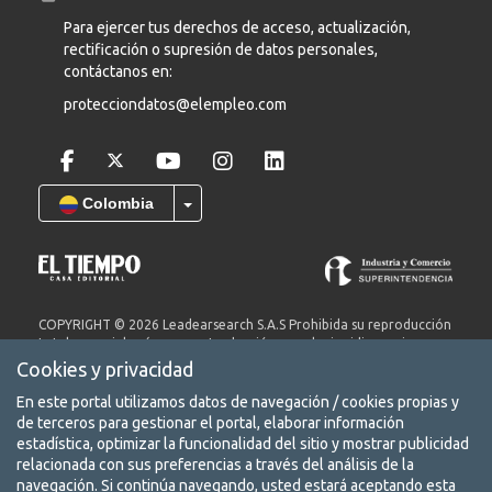
Para ejercer tus derechos de acceso, actualización,
rectificación o supresión de datos personales,
contáctanos en:
protecciondatos@elempleo.com
Colombia
COPYRIGHT © 2026 Leadearsearch S.A.S Prohibida su reproducción
total o parcial, así como su traducción a cualquier idioma sin
autorización escrita de su titular. elempleo.com es un producto de
Cookies y privacidad
Leadearsearch S.A.S. Nit. 8300651578.
En este portal utilizamos datos de navegación / cookies propias y
Términos y condiciones
de terceros para gestionar el portal, elaborar información
Aviso de privacidad
estadística, optimizar la funcionalidad del sitio y mostrar publicidad
relacionada con sus preferencias a través del análisis de la
Protección de datos
navegación. Si continúa navegando, usted estará aceptando esta