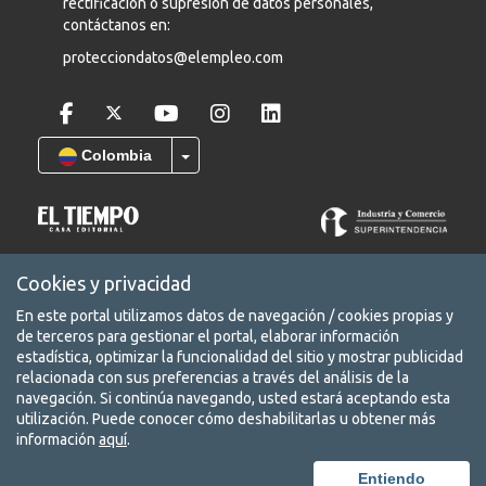
rectificación o supresión de datos personales,
contáctanos en:
protecciondatos@elempleo.com
Colombia
COPYRIGHT © 2026 Leadearsearch S.A.S Prohibida su reproducción
Cookies y privacidad
total o parcial, así como su traducción a cualquier idioma sin
autorización escrita de su titular. elempleo.com es un producto de
En este portal utilizamos datos de navegación / cookies propias y
Leadearsearch S.A.S. Nit. 8300651578.
de terceros para gestionar el portal, elaborar información
estadística, optimizar la funcionalidad del sitio y mostrar publicidad
Términos y condiciones
relacionada con sus preferencias a través del análisis de la
Aviso de privacidad
navegación. Si continúa navegando, usted estará aceptando esta
utilización. Puede conocer cómo deshabilitarlas u obtener más
Protección de datos
información
aquí
.
Conoce nuestra red de portales
Entiendo