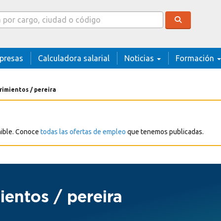
cador
presas
Calculadora salarial
Noticias
Formación
rimientos / pereira
nible. Conoce
todas las ofertas de empleo
que tenemos publicadas.
ientos / pereira