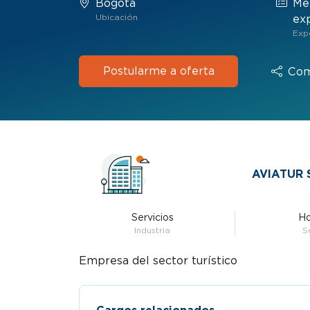
Bogotá
Me
Ubicación
ex
Exp
Postularme a oferta
Com
AVIATUR S
Servicios
Ho
Industria
S
Empresa del sector turístico