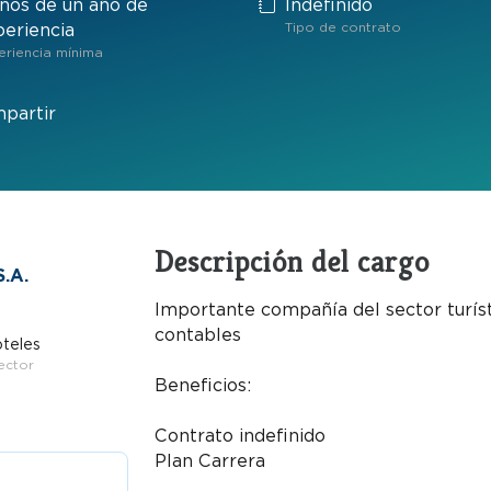
nos de un año de
Indefinido
Tipo de contrato
periencia
eriencia mínima
partir
Descripción del cargo
.A.
Importante compañía del sector turíst
contables
teles
ector
Beneficios:
Contrato indefinido
Plan Carrera