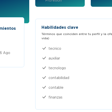
Profesión
Habilidades clave
imientos
Auxiliar contable y recepcion
Términos que coinciden entre tu perfil y la o
vida)​
Trabaja en Empresa confidencial
tecnico
$1,5 a $2 millones
Publicado
 6 Ago
2026
auxiliar
tecnologo
contabilidad
contable
finanzas