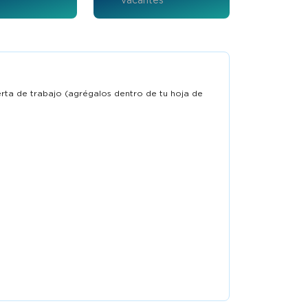
Auxiliar contable
ferta de trabajo (agrégalos dentro de tu hoja de
Trabaja en Empresa confidencial
 6 Ago
Salario confidencial
Publicado 
2026