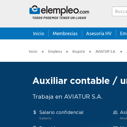
Caja bus
Inicio
Membresías
Asesoría HV
Em
Inicio
Empleos
Bogotá
AVIATUR S.A.
Auxiliar contable / 
Trabaja en AVIATUR S.A.
Salario confidencial
Asi
Salario
Nive