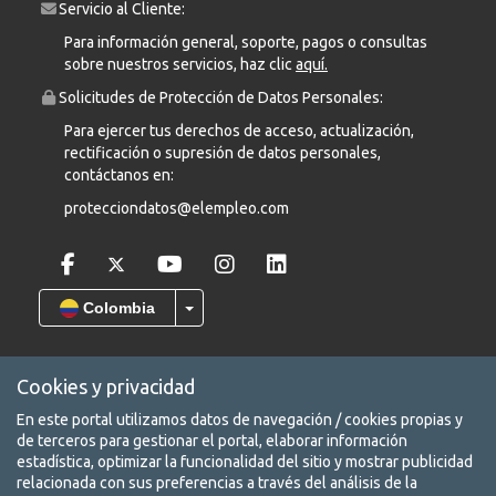
Servicio al Cliente:
Para información general, soporte, pagos o consultas
sobre nuestros servicios, haz clic
aquí.
Solicitudes de Protección de Datos Personales:
Para ejercer tus derechos de acceso, actualización,
rectificación o supresión de datos personales,
contáctanos en:
protecciondatos@elempleo.com
Colombia
Cookies y privacidad
En este portal utilizamos datos de navegación / cookies propias y
COPYRIGHT © 2026 Leadearsearch S.A.S Prohibida su reproducción
de terceros para gestionar el portal, elaborar información
total o parcial, así como su traducción a cualquier idioma sin
estadística, optimizar la funcionalidad del sitio y mostrar publicidad
autorización escrita de su titular. elempleo.com es un producto de
relacionada con sus preferencias a través del análisis de la
Leadearsearch S.A.S. Nit. 8300651578.