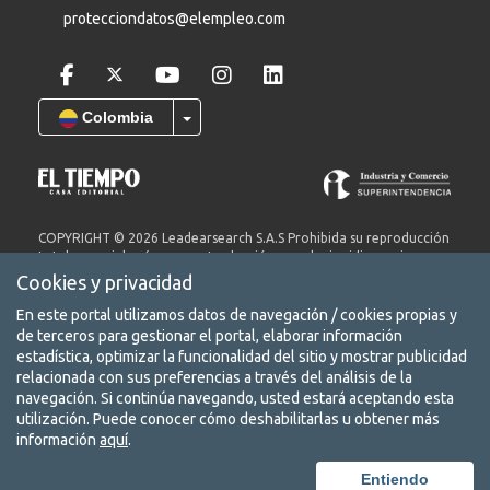
protecciondatos@elempleo.com
Colombia
COPYRIGHT © 2026 Leadearsearch S.A.S Prohibida su reproducción
total o parcial, así como su traducción a cualquier idioma sin
autorización escrita de su titular. elempleo.com es un producto de
Cookies y privacidad
Leadearsearch S.A.S. Nit. 8300651578.
En este portal utilizamos datos de navegación / cookies propias y
Términos y condiciones
de terceros para gestionar el portal, elaborar información
Aviso de privacidad
estadística, optimizar la funcionalidad del sitio y mostrar publicidad
relacionada con sus preferencias a través del análisis de la
Protección de datos
navegación. Si continúa navegando, usted estará aceptando esta
utilización. Puede conocer cómo deshabilitarlas u obtener más
Conoce nuestra red de portales
información
aquí
.
Entiendo