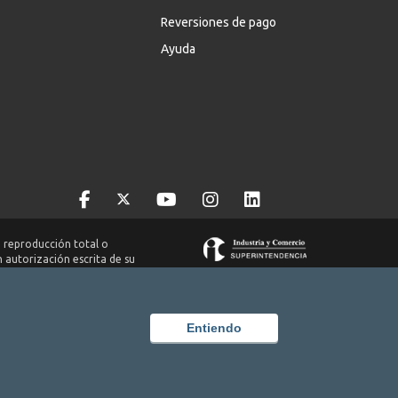
Reversiones de pago
Ayuda
 reproducción total o
n autorización escrita de su
ch S.A.S. Nit. 8300651578.
Entiendo
egún