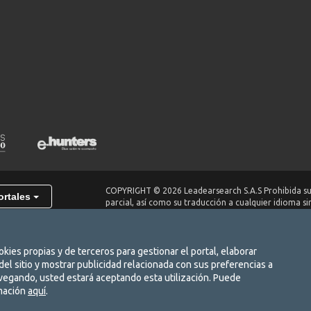
COPYRIGHT © 2026 Leadearsearch S.A.S Prohibida su
ortales
parcial, así como su traducción a cualquier idioma si
titular. elempleo.com es un producto de Leadearsear
kies propias y de terceros para gestionar el portal, elaborar
o de Empleo.
Autorizado por la Unidad Administrativa Especial del Servicio Público de Empleo, s
 del sitio y mostrar publicidad relacionada con sus preferencias a
de autorización.
navegando, usted estará aceptando esta utilización. Puede
rmación
aquí
.