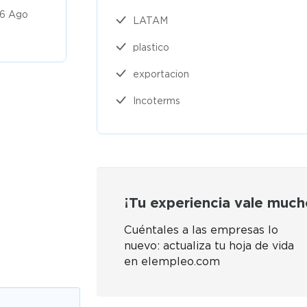
 6 Ago
$8 a $10 millones
Publicado
LATAM
2026
plastico
exportacion
Incoterms
¡Tu experiencia vale much
Cuéntales a las empresas lo
nuevo: actualiza tu hoja de vida
en elempleo.com