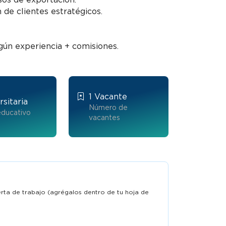
 de clientes estratégicos.
egún experiencia + comisiones.
1 Vacante
rsitaria
Número de
educativo
vacantes
ferta de trabajo (agrégalos dentro de tu hoja de
Banquero privado - amv vigente -
Trabaja en Bbva