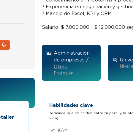
? Experiencia en negociación y gestión
? Manejo de Excel, KPI y CRM.
Salario: $ 7.000.000 - $ 12.000.000 s
r
Administración
de empresas /
Unive
Otras
Nivel 
Profesión
Habilidades clave
Términos que coinciden entre tu perfil y la o
tailer
Business developer manager
vida)​
Trabaja en Manpower
KAM