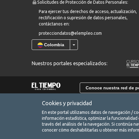
Solicitudes de Protección de Datos Personales:
Para ejercer tus derechos de acceso, actualización,
rectificación o supresión de datos personales,
contáctanos en:
protecciondatos@elempleo.com
Colombia
Nuestros portales especializados:
Conoce nuestra red de p
Cookies y privacidad
En este portal utilizamos datos de navegación / coo
Vinculado a la red de prestadores del Servicio Públic
información estadística, optimizar la funcionalidad
Resolución Número (0079) DE 2023.
Ver reglamento 
través del análisis de la navegación. Si continúa 
conocer cómo deshabilitarlas u obtener más info