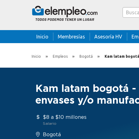
Caja bus
Inicio
Membresías
Asesoría HV
Em
Inicio
Empleos
Bogotá
Kam latam bogotá - sector 
Kam latam bogotá - 
envases y/o manufac
$8 a $10 millones
Salario
Bogotá