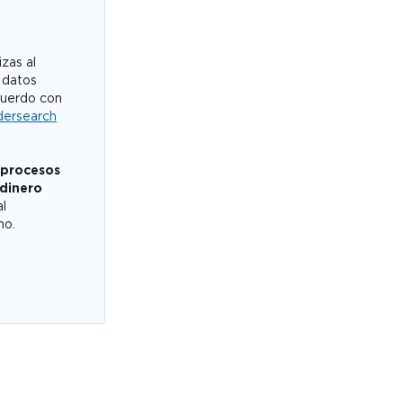
zas al
 datos
cuerdo con
dersearch
 procesos
 dinero
al
mo.